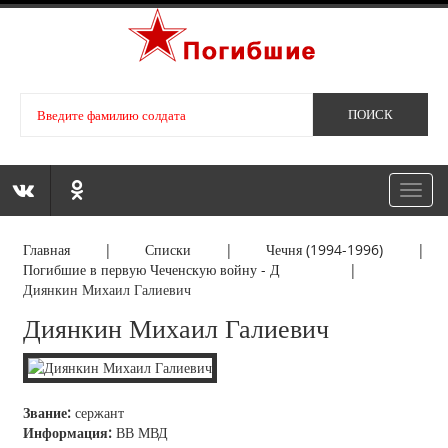
Toggl
navig
Главная
|
Списки
|
Чечня (1994-1996)
|
Погибшие в первую Чеченскую войну - Д
|
Диянкин Михаил Галиевич
Диянкин Михаил Галиевич
Звание:
сержант
Информация:
ВВ МВД