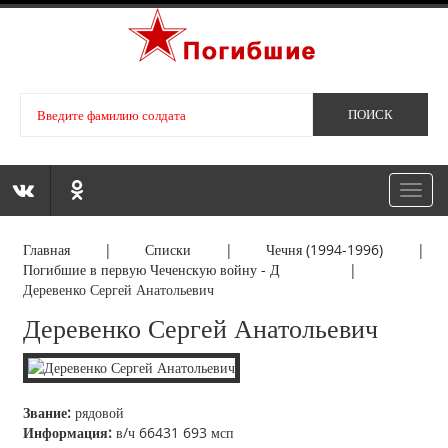
Toggl
navig
Главная
|
Списки
|
Чечня (1994-1996)
|
Погибшие в первую Чеченскую войну - Д
|
Деревенко Сергей Анатольевич
Деревенко Сергей Анатольевич
Звание:
рядовой
Информация:
в/ч 66431 693 мсп