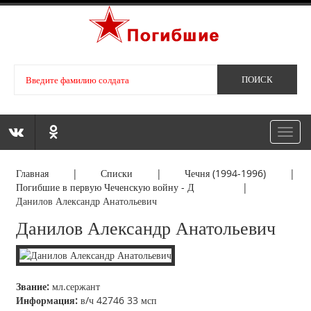
Toggl
navig
Главная
|
Списки
|
Чечня (1994-1996)
|
Погибшие в первую Чеченскую войну - Д
|
Данилов Александр Анатольевич
Данилов Александр Анатольевич
Звание:
мл.сержант
Информация:
в/ч 42746 33 мсп