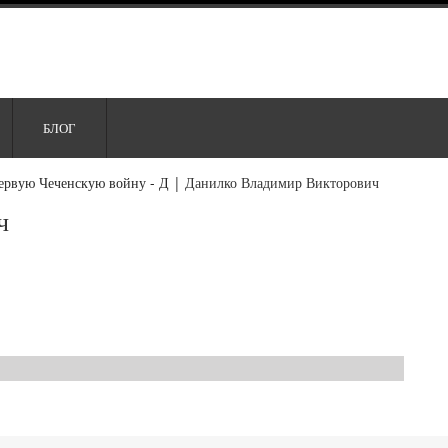
БЛОГ
ервую Чеченскую войну - Д
|
Данилко Владимир Викторович
ч