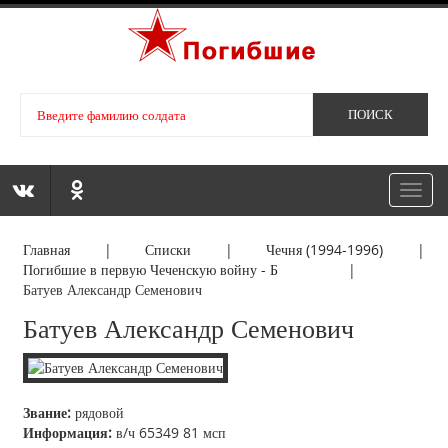
Toggl
navig
Главная
|
Списки
|
Чечня (1994-1996)
|
Погибшие в первую Чеченскую войну - Б
|
Батуев Александр Семенович
Батуев Александр Семенович
Звание:
рядовой
Информация:
в/ч 65349 81 мсп