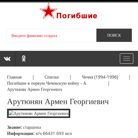
Toggl
navig
Главная
|
Списки
|
Чечня (1994-1996)
|
Погибшие в первую Чеченскую войну - А
|
Арутюнян Армен Георгиевич
Арутюнян Армен Георгиевич
Звание:
старшина
Информация:
в/ч 66431 693 мсп