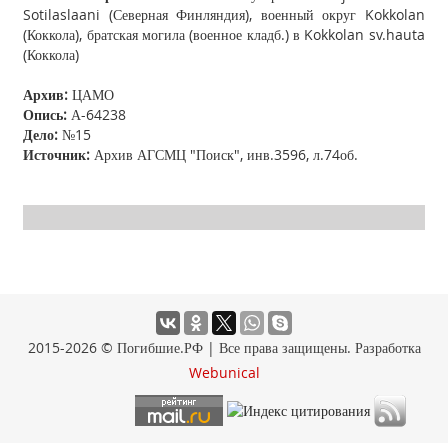
Sotilaslaani (Северная Финляндия), военный округ Kokkolan
(Коккола), братская могила (военное кладб.) в Kokkolan sv.hauta
(Коккола)
Архив:
ЦАМО
Опись:
А-64238
Дело:
№15
Источник:
Архив АГСМЦ "Поиск", инв.3596, л.74об.
2015-2026 © Погибшие.РФ | Все права защищены. Разработка
Webunical