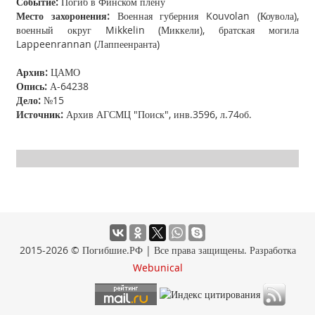
Событие:
Погиб в Финском плену
Место захоронения:
Военная губерния Kouvolan (Коувола),
военный округ Mikkelin (Миккели), братская могила
Lappeenrannan (Лаппеенранта)
Архив:
ЦАМО
Опись:
А-64238
Дело:
№15
Источник:
Архив АГСМЦ "Поиск", инв.3596, л.74об.
2015-2026 © Погибшие.РФ | Все права защищены. Разработка
Webunical