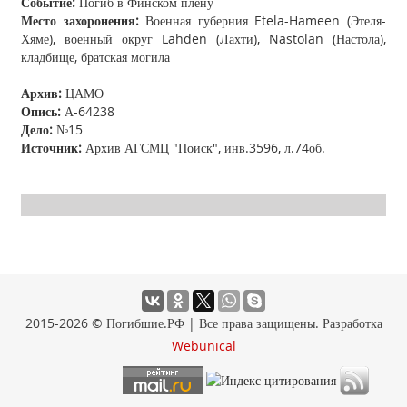
Событие:
Погиб в Финском плену
Место захоронения:
Военная губерния Etela-Hameen (Этеля-
Хяме), военный округ Lahden (Лахти), Nastolan (Настола),
кладбище, братская могила
Архив:
ЦАМО
Опись:
А-64238
Дело:
№15
Источник:
Архив АГСМЦ "Поиск", инв.3596, л.74об.
2015-2026 © Погибшие.РФ | Все права защищены. Разработка
Webunical