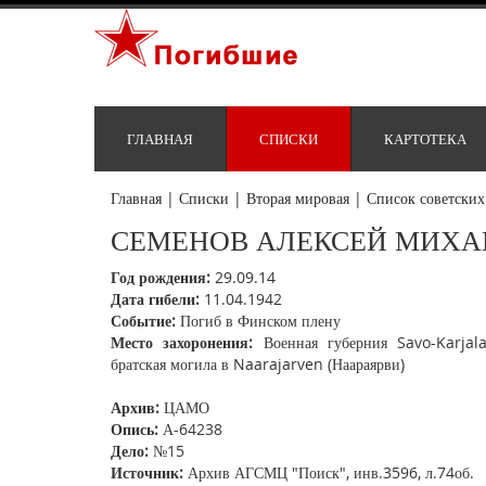
ГЛАВНАЯ
СПИСКИ
КАРТОТЕКА
Главная
|
Списки
|
Вторая мировая
|
Список советских
СЕМЕНОВ АЛЕКСЕЙ МИХ
Год рождения:
29.09.14
Дата гибели:
11.04.1942
Событие:
Погиб в Финском плену
Место захоронения:
Военная губерния Savo-Karjala
братская могила в Naarajarven (Наараярви)
Архив:
ЦАМО
Опись:
А-64238
Дело:
№15
Источник:
Архив АГСМЦ "Поиск", инв.3596, л.74об.