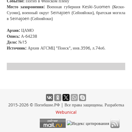
Событие:
Погиб в Финском плену
Место захоронения:
Военная губерния Keski-Suomen (Кески-
Суоми), военный округ Seinajoen (Сейняйоки), братская могила
в Seinajoen (Сейняйоки)
Архив:
ЦАМО
Опись:
А-64238
Дело:
№15
Источник:
Архив АГСМЦ "Поиск", инв.3596, л.74об.
2015-2026 © Погибшие.РФ | Все права защищены. Разработка
Webunical