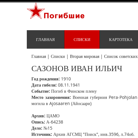
ГЛАВНАЯ
СПИСКИ
КАРТОТЕКА
Главная
|
Списки
|
Вторая мировая
|
Список советских
САЗОНОВ ИВАН ИЛЬИЧ
Год рождения:
1910
Дата гибели:
08.11.1941
Событие:
Погиб в Финском плену
Место захоронения:
Военная губерния Pera-Pohjolan 
могила в Ajosaaren (Айосаари)
Архив:
ЦАМО
Опись:
А-64238
Дело:
№15
Источник:
Архив АГСМЦ "Поиск", инв.3596, л.74об.