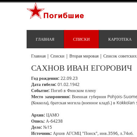
ГЛАВНАЯ
СПИСКИ
КАРТОТЕКА
Главная
|
Списки
|
Вторая мировая
|
Список советских
САХНОВ ИВАН ЕГОРОВИЧ
Год рождения:
22.09.23
Дата гибели:
01.02.1942
Событие:
Погиб в Финском плену
Место захоронения:
Военная губерния Pohjois-Suomen
(Коккола), братская могила (военное кладб.) в Kokkolan 
Архив:
ЦАМО
Опись:
А-64238
Дело:
№15
Источник:
Архив АГСМЦ "Поиск", инв.3596, л.74об.