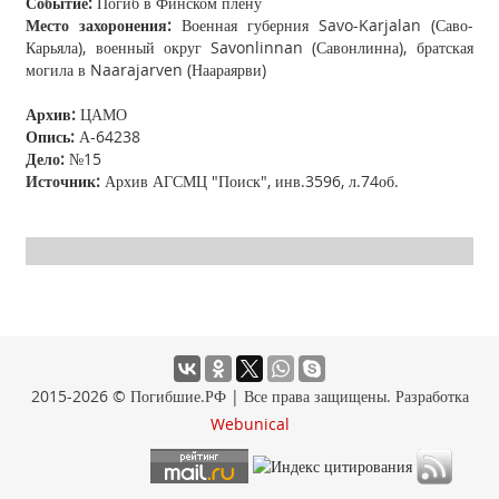
Событие:
Погиб в Финском плену
Место захоронения:
Военная губерния Savo-Karjalan (Саво-
Карьяла), военный округ Savonlinnan (Савонлинна), братская
могила в Naarajarven (Наараярви)
Архив:
ЦАМО
Опись:
А-64238
Дело:
№15
Источник:
Архив АГСМЦ "Поиск", инв.3596, л.74об.
2015-2026 © Погибшие.РФ | Все права защищены. Разработка
Webunical