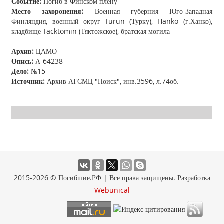
Событие:
Погиб в Финском плену
Место захоронения:
Военная губерния Юго-Западная
Финляндия, военный округ Turun (Турку), Hanko (г.Ханко),
кладбище Tacktomin (Тяктожское), братская могила
Архив:
ЦАМО
Опись:
А-64238
Дело:
№15
Источник:
Архив АГСМЦ "Поиск", инв.3596, л.74об.
2015-2026 © Погибшие.РФ | Все права защищены. Разработка
Webunical