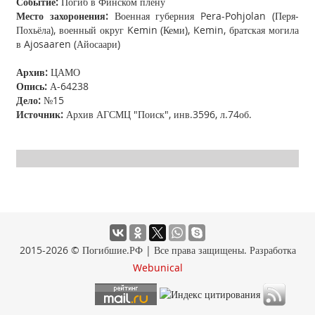
Событие:
Погиб в Финском плену
Место захоронения:
Военная губерния Pera-Pohjolan (Перя-
Похьёла), военный округ Kemin (Кеми), Kemin, братская могила
в Ajosaaren (Айосаари)
Архив:
ЦАМО
Опись:
А-64238
Дело:
№15
Источник:
Архив АГСМЦ "Поиск", инв.3596, л.74об.
2015-2026 © Погибшие.РФ | Все права защищены. Разработка
Webunical