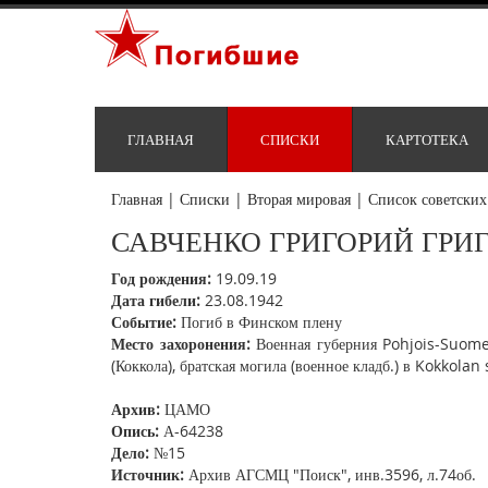
ГЛАВНАЯ
СПИСКИ
КАРТОТЕКА
Главная
|
Списки
|
Вторая мировая
|
Список советских
САВЧЕНКО ГРИГОРИЙ ГРИ
Год рождения:
19.09.19
Дата гибели:
23.08.1942
Событие:
Погиб в Финском плену
Место захоронения:
Военная губерния Pohjois-Suomen
(Коккола), братская могила (военное кладб.) в Kokkolan 
Архив:
ЦАМО
Опись:
А-64238
Дело:
№15
Источник:
Архив АГСМЦ "Поиск", инв.3596, л.74об.