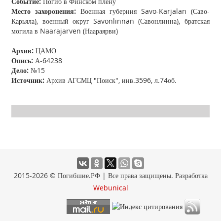
Событие:
Погиб в Финском плену
Место захоронения:
Военная губерния Savo-Karjalan (Саво-
Карьяла), военный округ Savonlinnan (Савонлинна), братская
могила в Naarajarven (Наараярви)
Архив:
ЦАМО
Опись:
А-64238
Дело:
№15
Источник:
Архив АГСМЦ "Поиск", инв.3596, л.74об.
2015-2026 © Погибшие.РФ | Все права защищены. Разработка
Webunical