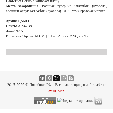
Событие:
Погиб в Финском плену
Место захоронения:
Военная губерния Kouvolan (Куовола),
военный округ Kouvolan (Куовола), Utin (Ути), братская могила
Архив:
ЦАМО
Опись:
А-64238
Дело:
№15
Источник:
Архив АГСМЦ "Поиск", инв.3596, л.74об.
2015-2026 © Погибшие.РФ | Все права защищены. Разработка
Webunical