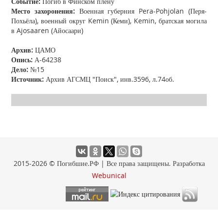
Событие:
Погиб в Финском плену
Место захоронения:
Военная губерния Pera-Pohjolan (Перя-
Похьёла), военный округ Kemin (Кеми), Kemin, братская могила
в Ajosaaren (Айосаари)
Архив:
ЦАМО
Опись:
А-64238
Дело:
№15
Источник:
Архив АГСМЦ "Поиск", инв.3596, л.74об.
2015-2026 © Погибшие.РФ | Все права защищены. Разработка
Webunical