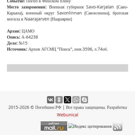
Событие:
Погиб в Финском плену
Место захоронения:
Военная губерния Savo-Karjalan (Саво-
Карьяла), военный округ Savonlinnan (Савонлинна), братская
могила в Naarajarven (Наараярви)
Архив:
ЦАМО
Опись:
А-64238
Дело:
№15
Источник:
Архив АГСМЦ "Поиск", инв.3596, л.74об.
2015-2026 © Погибшие.РФ | Все права защищены. Разработка
Webunical