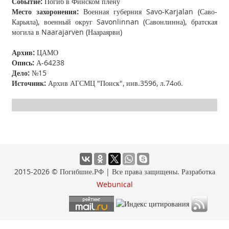
Событие:
Погиб в Финском плену
Место захоронения:
Военная губерния Savo-Karjalan (Саво-
Карьяла), военный округ Savonlinnan (Савонлинна), братская
могила в Naarajarven (Наараярви)
Архив:
ЦАМО
Опись:
А-64238
Дело:
№15
Источник:
Архив АГСМЦ "Поиск", инв.3596, л.74об.
2015-2026 © Погибшие.РФ | Все права защищены. Разработка
Webunical