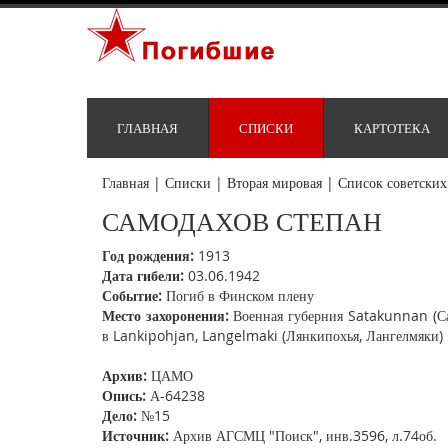
ГЛАВНАЯ
СПИСКИ
КАРТОТЕКА
Главная
|
Списки
|
Вторая мировая
|
Список советских
САМОДАХОВ СТЕПАН
Год рождения:
1913
Дата гибели:
03.06.1942
Событие:
Погиб в Финском плену
Место захоронения:
Военная губерния Satakunnan (Сат
в Lankipohjan, Langelmaki (Лянкипохья, Лангелмяки)
Архив:
ЦАМО
Опись:
А-64238
Дело:
№15
Источник:
Архив АГСМЦ "Поиск", инв.3596, л.74об.