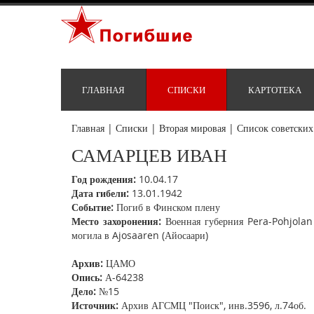
ГЛАВНАЯ
СПИСКИ
КАРТОТЕКА
Главная
|
Списки
|
Вторая мировая
|
Список советских
САМАРЦЕВ ИВАН
Год рождения:
10.04.17
Дата гибели:
13.01.1942
Событие:
Погиб в Финском плену
Место захоронения:
Военная губерния Pera-Pohjolan 
могила в Ajosaaren (Айосаари)
Архив:
ЦАМО
Опись:
А-64238
Дело:
№15
Источник:
Архив АГСМЦ "Поиск", инв.3596, л.74об.