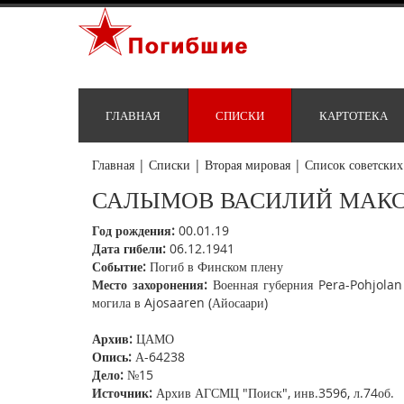
ГЛАВНАЯ
СПИСКИ
КАРТОТЕКА
Главная
|
Списки
|
Вторая мировая
|
Список советских
САЛЫМОВ ВАСИЛИЙ МАК
Год рождения:
00.01.19
Дата гибели:
06.12.1941
Событие:
Погиб в Финском плену
Место захоронения:
Военная губерния Pera-Pohjolan 
могила в Ajosaaren (Айосаари)
Архив:
ЦАМО
Опись:
А-64238
Дело:
№15
Источник:
Архив АГСМЦ "Поиск", инв.3596, л.74об.