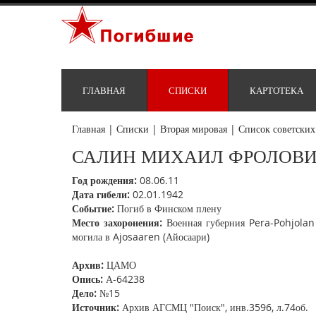
ГЛАВНАЯ
СПИСКИ
КАРТОТЕКА
Главная
|
Списки
|
Вторая мировая
|
Список советских
САЛИН МИХАИЛ ФРОЛОВ
Год рождения:
08.06.11
Дата гибели:
02.01.1942
Событие:
Погиб в Финском плену
Место захоронения:
Военная губерния Pera-Pohjolan 
могила в Ajosaaren (Айосаари)
Архив:
ЦАМО
Опись:
А-64238
Дело:
№15
Источник:
Архив АГСМЦ "Поиск", инв.3596, л.74об.