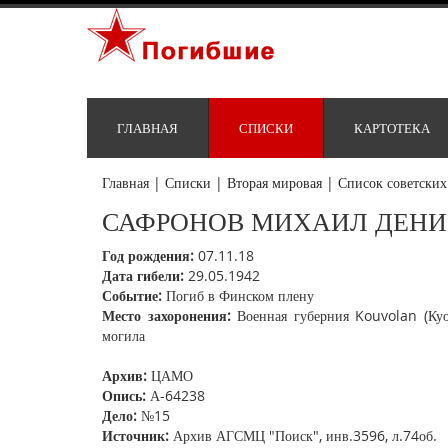
ГЛАВНАЯ
СПИСКИ
КАРТОТЕКА
Главная
|
Списки
|
Вторая мировая
|
Список советских
САФРОНОВ МИХАИЛ ДЕН
Год рождения:
07.11.18
Дата гибели:
29.05.1942
Событие:
Погиб в Финском плену
Место захоронения:
Военная губерния Kouvolan (Куов
могила
Архив:
ЦАМО
Опись:
А-64238
Дело:
№15
Источник:
Архив АГСМЦ "Поиск", инв.3596, л.74об.