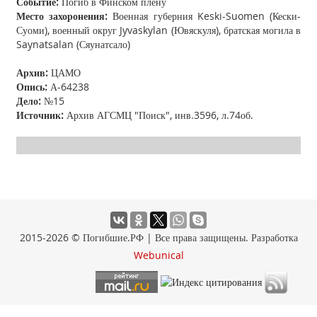
Событие:
Погиб в Финском плену
Место захоронения:
Военная губерния Keski-Suomen (Кески-
Суоми), военный округ Jyvaskylan (Ювяскуля), братская могила в
Saynatsalan (Сяунатсало)
Архив:
ЦАМО
Опись:
А-64238
Дело:
№15
Источник:
Архив АГСМЦ "Поиск", инв.3596, л.74об.
2015-2026 © Погибшие.РФ | Все права защищены. Разработка
Webunical