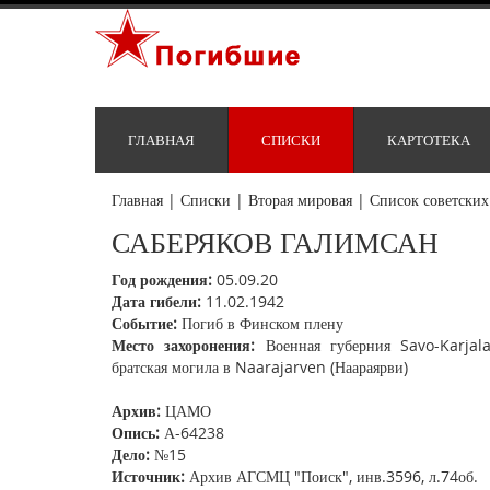
ГЛАВНАЯ
СПИСКИ
КАРТОТЕКА
Главная
|
Списки
|
Вторая мировая
|
Список советских
САБЕРЯКОВ ГАЛИМСАН
Год рождения:
05.09.20
Дата гибели:
11.02.1942
Событие:
Погиб в Финском плену
Место захоронения:
Военная губерния Savo-Karjala
братская могила в Naarajarven (Наараярви)
Архив:
ЦАМО
Опись:
А-64238
Дело:
№15
Источник:
Архив АГСМЦ "Поиск", инв.3596, л.74об.