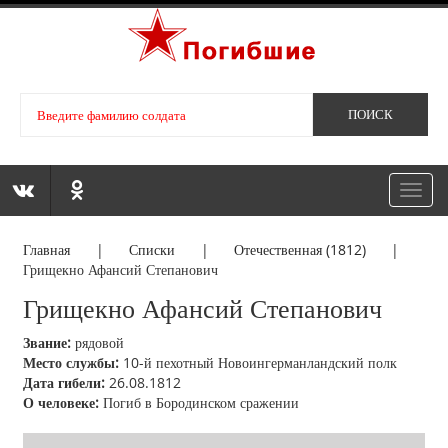
Toggl
navig
Главная
|
Списки
|
Отечественная (1812)
|
Грищекно Афансий Степанович
Грищекно Афансий Степанович
Звание:
рядовой
Место службы:
10-й пехотный Новоингерманландский полк
Дата гибели:
26.08.1812
О человеке:
Погиб в Бородинском сражении