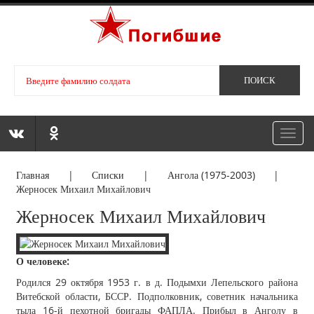
Toggl
navig
Главная
|
Списки
|
Ангола (1975-2003)
|
Жерносек Михаил Михайлович
Жерносек Михаил Михайлович
О человеке:
Родился 29 октября 1953 г. в д. Подымхи Лепельского района
Витебской области, БССР. Подполковник, советник начальника
тыла 16-й пехотной бригады ФАПЛА. Прибыл в Анголу в